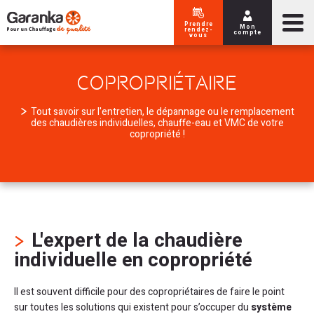
Aller au contenu
Aller au menu
Prendre
Mon
rendez-
compte
vous
COPROPRIÉTAIRE
Tout savoir sur l'entretien, le dépannage ou le remplacement
des chaudières individuelles, chauffe-eau et VMC de votre
copropriété !
L'expert de la chaudière
individuelle en copropriété
Il est souvent difficile pour des copropriétaires de faire le point
sur toutes les solutions qui existent pour s’occuper du
système