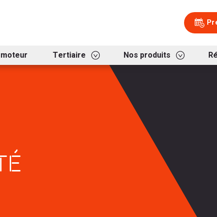
Aller au contenu
Aller au menu
Pr
omoteur
Tertiaire
Nos produits
Ré
TÉ