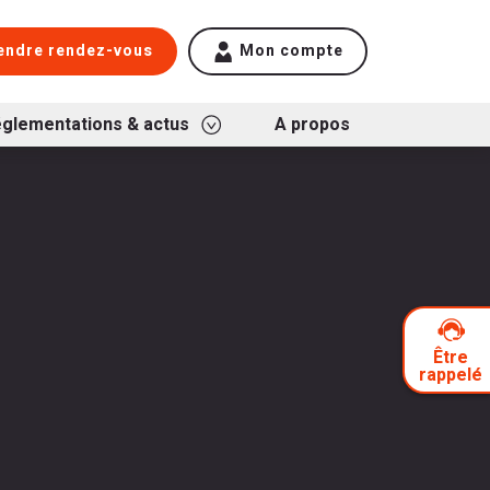
endre rendez-vous
Mon compte
glementations & actus
A propos
Être
rappelé