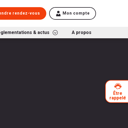
endre rendez-vous
Mon compte
glementations & actus
A propos
Être
rappelé