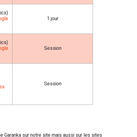
ics)
ogle
1 jour
ics)
ogle
Session
Session
es
aranka sur notre site mais aussi sur les sites