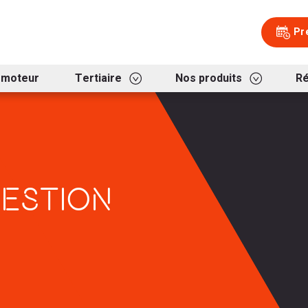
Aller au contenu
Aller au menu
Pr
omoteur
Tertiaire
Nos produits
Ré
GESTION