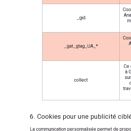
Coo
Ana
_gid
m
Coo
A
_gat_gtag_UA_*
Ce 
à 
sur
collect
d
tra
6. Cookies pour une publicité cib
La communication personnalisée permet de propos