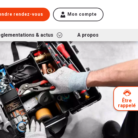
endre rendez-vous
Mon compte
glementations & actus
A propos
Être
rappelé