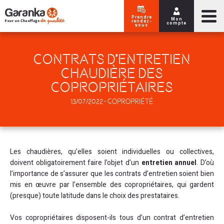
Aller au contenu
Aller au menu
Prendre
Mon
rendez-
compte
vous
CONTRATS D’ENTRETIEN
CHAUDIÈRE DES
COPROPRIÉTAIRES
13/07/2022 - Copropriété
Les chaudières, qu’elles soient individuelles ou collectives,
doivent obligatoirement faire l’objet d’un
entretien annuel
. D’où
l’importance de s’assurer que les contrats d’entretien soient bien
mis en œuvre par l’ensemble des copropriétaires, qui gardent
(presque) toute latitude dans le choix des prestataires.
Vos copropriétaires disposent-ils tous d’un contrat d’entretien