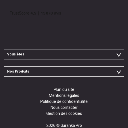
Vous êtes
Syndic
Copropriétaire
Nos Produits
Promoteur
VMC
Tertiaire
Chaudière
Plan du site
Pompe à chaleur
Mentions légales
Chauffe-eau gaz
Politique de confidentialité
Climatisation
Nous contacter
Gestion des cookies
2026 © Garanka Pro